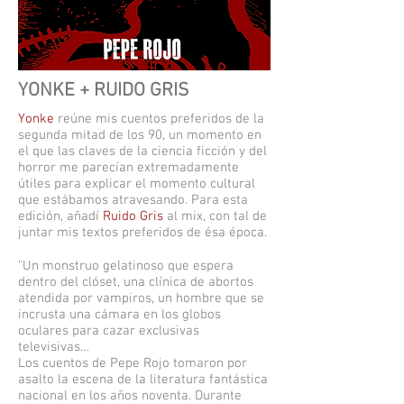
YONKE + RUIDO GRIS
Yonke
reúne mis cuentos preferidos de la
segunda mitad de los 90, un momento en
el que las claves de la ciencia ficción y del
horror me parecían extremadamente
útiles para explicar el momento cultural
que estábamos atravesando. Para esta
edición, añadí
Ruido Gris
al mix, con tal de
juntar mis textos preferidos de ésa época.
"Un monstruo gelatinoso que espera
dentro del clóset, una clínica de abortos
atendida por vampiros, un hombre que se
incrusta una cámara en los globos
oculares para cazar exclusivas
televisivas…
Los cuentos de Pepe Rojo tomaron por
asalto la escena de la literatura fantástica
nacional en los años noventa. Durante