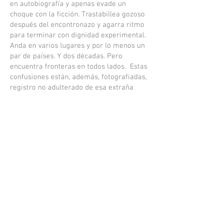
en autobiografía y apenas evade un
choque con la ficción. Trastabillea gozoso
después del encontronazo y agarra ritmo
para terminar con dignidad experimental.
Anda en varios lugares y por lo menos un
par de países. Y dos décadas. Pero
encuentra fronteras en todos lados. Estas
confusiones están, además, fotografiadas,
registro no adulterado de esa extraña
cosa que llamamos realidad, esa que a
veces duele, pero que a veces se siente
bien rico.
Queremos hacerle cosas a sus ojos,
querido lector. "
El libro se puede conseguir con
Ediciones
Periféricas
o con el autor.